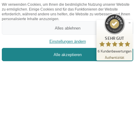
%
100
Firma Vokoun | FIVO e.U.
Wir verwenden Cookies, um Ihnen die bestmögliche Nutzung unserer Website
Empfehlungen auf
zu ermöglichen. Einige Cookies sind für das Funktionieren der Website
ProvenExpert.com
5,00
/
4,93
Wir wollen durch unsere Erfahrung und der Freude an
erforderlich, während andere uns helfen, die Website zu verbessern und Ihnen
personalisierte Inhalte anzuzeigen.
individuellen Entwicklungen zu Ihrem Erfolg beitragen.
6
Alles ablehnen
Bewertungen auf ProvenExpert.com
SEHR GUT
Einstellungen ändern
TERMIN BUCHEN
Erfahren Sie mehr über dieses Bewertungssiegel
6
Kundenbewertungen
Alle akzeptieren
Profil ansehen
29.11.2025
Authentizität
+43 1 2268966
office@fivo-it.at
FERNWARTUNG
Information
Datenschutz
AGB
Impressum