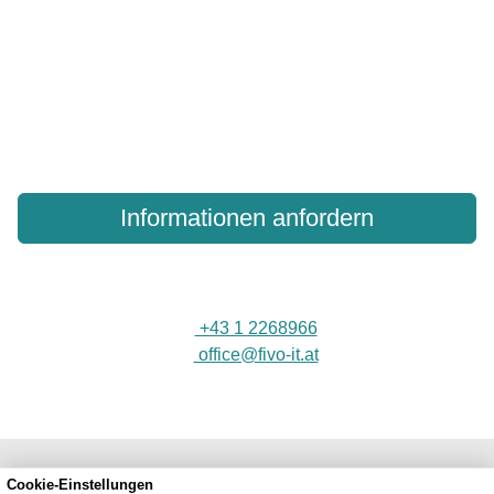
wie Server Online Backup Ihre kritischen Daten
schützen kann
Laden Sie unsere Dokumentation herunter, um mehr über
unsere Server-Backup-Technologien zu erfahren
Informationen anfordern
+43 1 2268966
office@fivo-it.at
Kundenbewertungen und Erfahrungen zu
FIVO e.U.
Cookie-Einstellungen
SEHR GUT