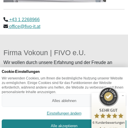
+43 1 2268966
office@fivo-it.at
Firma Vokoun | FIVO e.U.
Kundenbewertungen und Erfahrungen zu
FIVO e.U.
Wir wollen durch unsere Erfahrung und der Freude an
individuellen Entwicklungen zu Ihrem Erfolg beitragen.
Cookie-Einstellungen
SEHR GUT
%
100
Wir verwenden Cookies, um Ihnen die bestmögliche Nutzung unserer Website
Empfehlungen auf
zu ermöglichen. Einige Cookies sind für das Funktionieren der Website
ProvenExpert.com
5,00
/
4,93
erforderlich, während andere uns helfen, die Website zu verbessern und Ihnen
personalisierte Inhalte anzuzeigen.
TERMIN BUCHEN
6
Alles ablehnen
Bewertungen auf ProvenExpert.com
SEHR GUT
Einstellungen ändern
Erfahren Sie mehr über dieses Bewertungssiegel
6
Kundenbewertungen
FERNWARTUNG
Alle akzeptieren
Profil ansehen
29.11.2025