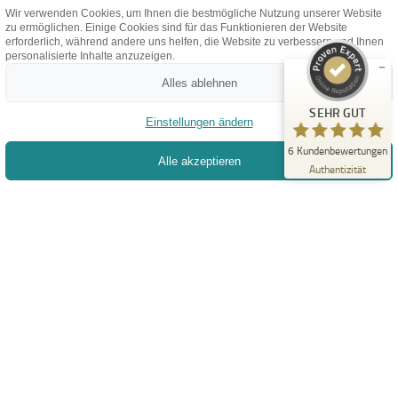
%
100
Firma Vokoun | FIVO e.U.
Wir verwenden Cookies, um Ihnen die bestmögliche Nutzung unserer Website
Empfehlungen auf
zu ermöglichen. Einige Cookies sind für das Funktionieren der Website
ProvenExpert.com
5,00
/
4,93
Wir wollen durch unsere Erfahrung und der Freude an
erforderlich, während andere uns helfen, die Website zu verbessern und Ihnen
personalisierte Inhalte anzuzeigen.
individuellen Entwicklungen zu Ihrem Erfolg beitragen.
6
Alles ablehnen
Bewertungen auf ProvenExpert.com
SEHR GUT
Einstellungen ändern
TERMIN BUCHEN
Erfahren Sie mehr über dieses Bewertungssiegel
6
Kundenbewertungen
Alle akzeptieren
Profil ansehen
29.11.2025
Authentizität
+43 1 2268966
office@fivo-it.at
FERNWARTUNG
Information
Datenschutz
AGB
Impressum