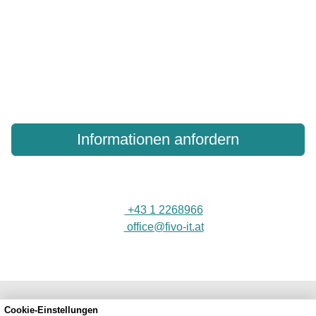
wie Server Online Backup Ihre kritischen Daten
schützen kann
Laden Sie unsere Dokumentation herunter, um mehr über
unsere Server-Backup-Technologien zu erfahren
Informationen anfordern
+43 1 2268966
office@fivo-it.at
Kundenbewertungen und Erfahrungen zu
FIVO e.U.
Cookie-Einstellungen
SEHR GUT